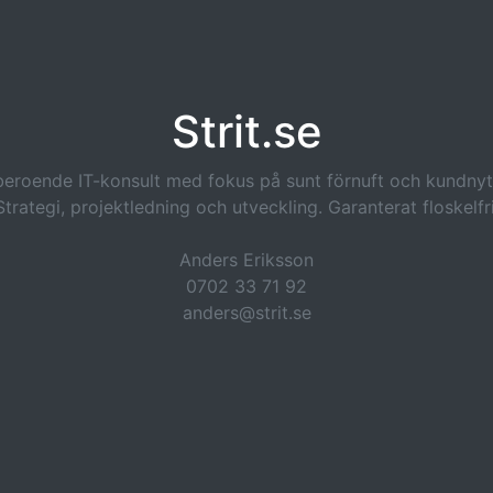
Strit.se
eroende IT-konsult med fokus på sunt förnuft och kundnyt
Strategi, projektledning och utveckling. Garanterat floskelfri
Anders Eriksson
0702 33 71 92
anders@strit.se